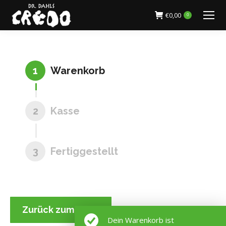
€
0,00
0
1
Warenkorb
2
Kasse
3
Fertiggestellt
Zurück zum Shop
Dein Warenkorb ist